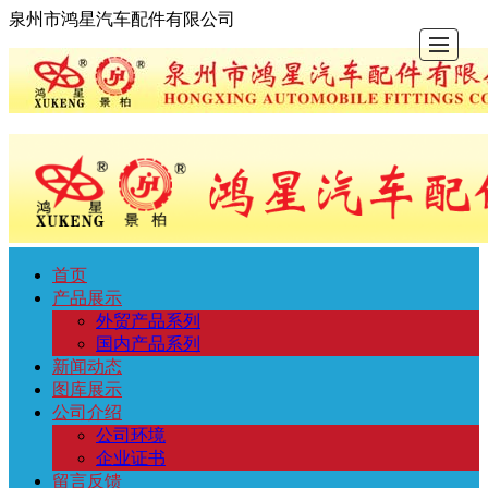
泉州市鸿星汽车配件有限公司
首页
首
产
新
图
公
留
联
ENGL
产品展示
外贸产品系列
页
品
闻
库
司
言
系
国内产品系列
新闻动态
图库展示
展
动
展
介
反
我
公司介绍
公司环境
示
态
示
绍
馈
们
企业证书
留言反馈