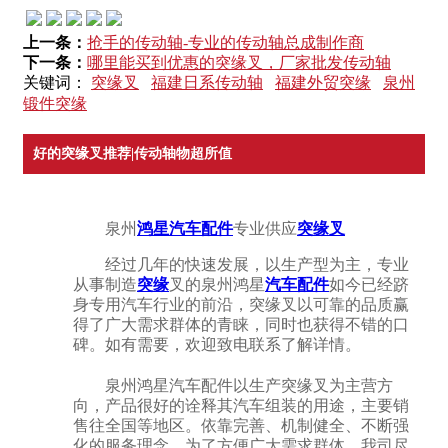
上一条：
抢手的传动轴-专业的传动轴总成制作商
下一条：
哪里能买到优惠的突缘叉，厂家批发传动轴
关键词：
突缘叉
福建日系传动轴
福建外贸突缘
泉州
锻件突缘
好的突缘叉推荐|传动轴物超所值
泉州
鸿星汽车配件
专业供应
突缘叉
经过几年的快速发展，以生产型为主，专业
从事制造
突缘
叉的泉州鸿星
汽车配件
如今已经跻
身专用汽车行业的前沿，突缘叉以可靠的品质赢
得了广大需求群体的青睐，同时也获得不错的口
碑。如有需要，欢迎致电联系了解详情。
泉州鸿星汽车配件以生产突缘叉为主营方
向，产品很好的诠释其汽车组装的用途，主要销
售往全国等地区。依靠完善、机制健全、不断强
化的服务理念，为了方便广大需求群体，我司尽