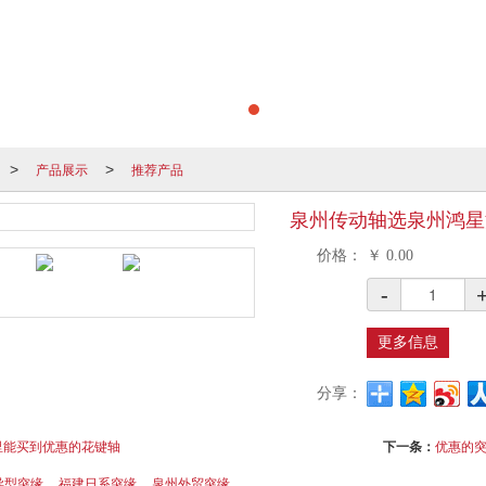
产品展示
推荐产品
>
>
泉州传动轴选泉州鸿星
价格：
￥
0.00
-
更多信息
分享：
里能买到优惠的花键轴
下一条：
优惠的突
异型突缘
福建日系突缘
泉州外贸突缘