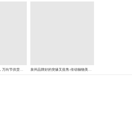
泉州高品质花键轴批售，万向节供货厂家
泉州品牌好的突缘叉批售-传动轴物美价廉