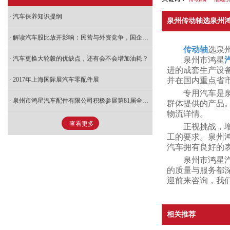
汽车保养知识提纲
泉州传动轴选泉州鸿
解读汽车股比放开影响：民营与外资竞争，国企人才流失加速
传动轴
选泉
汽车更换大轮毂的优缺点，还有会不会增加油耗？
泉州市鸿星
进的成套生产设
2017年上海国际展汽车零配件展
并在国内重点省
专用汽车是泉
泉州市鸿星汽车配件有限公司积极参展第81届全国汽配交易会
群体提供的产品
物流详情。
查看更多
正视挑战，
工的要求。泉州
汽车拥有良好的
泉州市鸿星
的质量与服务都深
迎前来咨询，我
相关推荐