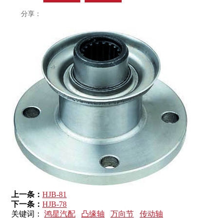
分享：
上一条：
HJB-81
下一条：
HJB-78
关键词：
鸿星汽配
凸缘轴
万向节
传动轴