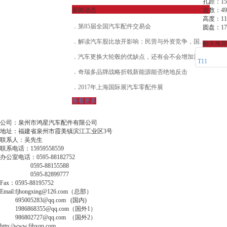
孔距：15
新闻动态
齿数：49
高度：11
第85届全国汽车配件交易会
圆盘：17
解读汽车股比放开影响：民营与外资竞争，国企人才流失加速
相关推荐
汽车更换大轮毂的优缺点，还有会不会增加油耗？
T11
奇瑞多品牌战略折戟新能源能否绝地反击
2017年上海国际展汽车零配件展
查看更多
公司：泉州市鸿星汽车配件有限公司
地址：福建省泉州市霞美镇滨江工业区3号
联系人：吴先生
联系电话：15959558559
办公室电话：0595-88182752
0595-88155588
0595-82899777
Fax：0595-88195752
Email:fjhongxing@126.com（总部）
695005283@qq.com (国内)
1986868355@qq.com（国外1）
986802727@qq.com （国外2）
http://www.fjhxqp.com