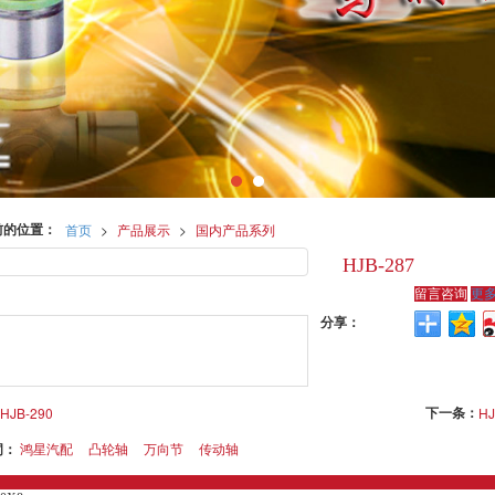
前的位置：
首页
>
产品展示
>
国内产品系列
HJB-287
留言咨询
更
分享：
下一条：
HJB-290
HJ
词：
鸿星汽配
凸轮轴
万向节
传动轴