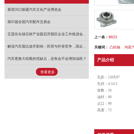
展望2022新疆汽车文化产业博览会
第85届全国汽车配件交易会
五莲街头镇石材产业园召开园区企业工作推进会，推动石材产业绿色发展
上一条：
B623
解读汽车股比放开影响：民营与外资竞争，国企人才流失加速
关键词：
凸轮轴
鸿星
汽车更换大轮毂的优缺点，还有会不会增加油耗？
产品介绍
查看更多
孔距：120X97
孔径：4-14.3
齿数：16
油封：60
止口：90
高度：72