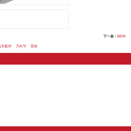
下一条：
B606
汽车配件
万向节
景柏