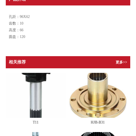
孔距：96X62
齿数：10
高度：66
圆盘：120
相关推荐
更多>>
T11
HJB-B31