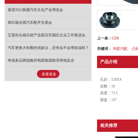
展望2022新疆汽车文化产业博览会
第85届全国汽车配件交易会
五莲街头镇石材产业园召开园区企业工作推进会，推动石材产业绿色发展
上一条：
C29
汽车更换大轮毂的优缺点，还有会不会增加油耗？
关键词：
鸿星汽配
凸
奇瑞多品牌战略折戟新能源能否绝地反击
产品介绍
查看更多
孔距：120X4
齿数：10
高度：73.5
圆盘：147
相关推荐