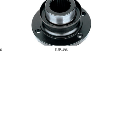
6
HJB-496