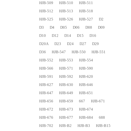
HJB-509
HJB-510
HJB-511
HJB-512
HJB-513
HJB-518
HJB-525
HJB-526
HJB-527
D2
D3
D4
D05
D06
D08
D09
D10
D12
D14
D15
D16
D20A
D23
D24
D27
D29
D36
HJB-547
HJB-550
HJB-551
HJB-552
HJB-553
HJB-554
HJB-566
HJB-571
HJB-590
HJB-591
HJB-592
HJB-620
HJB-627
HJB-630
HJB-646
HJB-647
HJB-649
HJB-651
HJB-656
HJB-659
667
HJB-671
HJB-672
HJB-673
HJB-674
HJB-676
HJB-677
HJB-684
688
HJB-702
HJB-B2
HJB-B3
HJB-B15