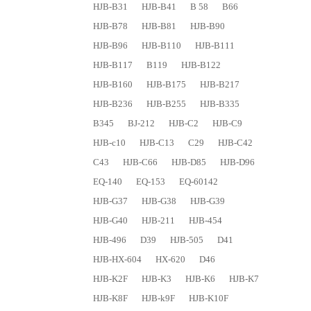
HJB-B31
HJB-B41
B 58
B66
HJB-B78
HJB-B81
HJB-B90
HJB-B96
HJB-B110
HJB-B111
HJB-B117
B119
HJB-B122
HJB-B160
HJB-B175
HJB-B217
HJB-B236
HJB-B255
HJB-B335
B345
BJ-212
HJB-C2
HJB-C9
HJB-c10
HJB-C13
C29
HJB-C42
C43
HJB-C66
HJB-D85
HJB-D96
EQ-140
EQ-153
EQ-60142
HJB-G37
HJB-G38
HJB-G39
HJB-G40
HJB-211
HJB-454
HJB-496
D39
HJB-505
D41
HJB-HX-604
HX-620
D46
HJB-K2F
HJB-K3
HJB-K6
HJB-K7
HJB-K8F
HJB-k9F
HJB-K10F