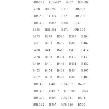
HJB-282
HJB-287
B307
HJB-290
B308
HJB-292
B315
HJB-293
HJB-295
B324
B325
HJB-296
HJB-300
B355
B356
B357
B358
HJB-301
B371
HJB-305
B373
B379
B380
B387
B394
B401
B403
B407
B408
B409
B410
B411
B412
B413
B414
B428
B433
B434
B437
B439
B440
B441
B443
B451
B452
B453
B454
B463
B464
B465
B467
B468
B478
B480
B482
HJB-306
B486
HJB-307
B490
HJB-308
B493-2
HJB-309
B493
HJB-310
B500
HJB-311
B504
HJB-312
B507
HJB-319
B509