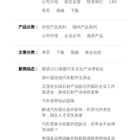
公司介绍
留言反馈
联系我们
LBS
单页
视频
下载
产品分类：
外贸产品系列
国内产品系列
公司环境
企业证书
推荐产品
文章分类：
单页
下载
视频
展会信息
新闻动态：
展望2022新疆汽车文化产业博览会
第85届全国汽车配件交易会
五莲街头镇石材产业园召开园区企业工作
推进会，推动石材产业绿色发展
汽车保养知识提纲
解读汽车股比放开影响：民营与外资竞
争，国企人才流失加速
汽车更换大轮毂的优缺点，还有会不会增
加油耗？
奇瑞多品牌战略折戟新能源能否绝地反击