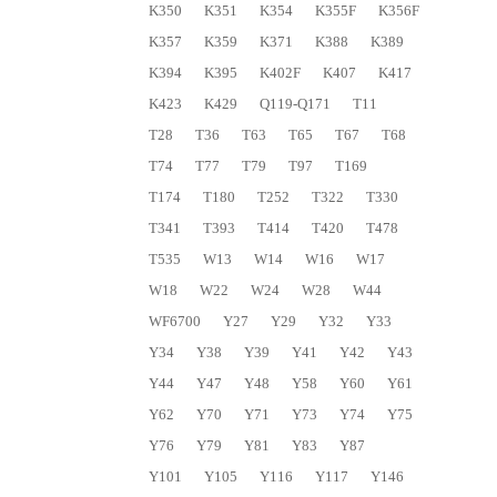
K350
K351
K354
K355F
K356F
K357
K359
K371
K388
K389
K394
K395
K402F
K407
K417
K423
K429
Q119-Q171
T11
T28
T36
T63
T65
T67
T68
T74
T77
T79
T97
T169
T174
T180
T252
T322
T330
T341
T393
T414
T420
T478
T535
W13
W14
W16
W17
W18
W22
W24
W28
W44
WF6700
Y27
Y29
Y32
Y33
Y34
Y38
Y39
Y41
Y42
Y43
Y44
Y47
Y48
Y58
Y60
Y61
Y62
Y70
Y71
Y73
Y74
Y75
Y76
Y79
Y81
Y83
Y87
Y101
Y105
Y116
Y117
Y146