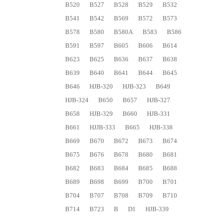
B520
B527
B528
B529
B532
B541
B542
B569
B572
B573
B578
B580
B580A
B583
B586
B591
B597
B605
B606
B614
B623
B625
B636
B637
B638
B639
B640
B641
B644
B645
B646
HJB-320
HJB-323
B649
HJB-324
B650
B657
HJB-327
B658
HJB-329
B660
HJB-331
B661
HJJB-333
B665
HJB-338
B669
B670
B672
B673
B674
B675
B676
B678
B680
B681
B682
B683
B684
B685
B688
B689
B698
B699
B700
B701
B704
B707
B708
B709
B710
B714
B723
B
D1
HJB-339