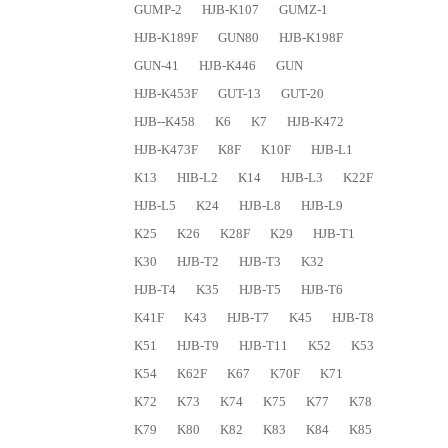
GUMP-2
HJB-K107
GUMZ-1
HJB-K189F
GUN80
HJB-K198F
GUN-41
HJB-K446
GUN
HJB-K453F
GUT-13
GUT-20
HJB--K458
K6
K7
HJB-K472
HJB-K473F
K8F
K10F
HJB-L1
K13
HIB-L2
K14
HJB-L3
K22F
HJB-L5
K24
HJB-L8
HJB-L9
K25
K26
K28F
K29
HJB-T1
K30
HJB-T2
HJB-T3
K32
HJB-T4
K35
HJB-T5
HJB-T6
K41F
K43
HJB-T7
K45
HJB-T8
K51
HJB-T9
HJB-T11
K52
K53
K54
K62F
K67
K70F
K71
K72
K73
K74
K75
K77
K78
K79
K80
K82
K83
K84
K85