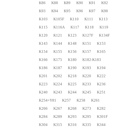
K86
K88
K89
K90
K91
K92
K93
K94
K95
K96
K97
K98
K103
K105F
K110
K111
K113
K115
K116A
K117
K118
K119
K120
K121
K123
K127F
K134F
K143
K144
K148
K151
K153
K154
K155
K156
K157
K165
K166
K175
K180
K182-K183
K186
K187
K190
K193
K194
K201
K202
K218
K220
K222
K223
K224
K225
K233
K236
K240
K243
K244
K245
K251
K254+Y81
K257
K258
K261
K266
K267
K268
K273
K282
K284
K289
K293
K295
K301F
K304
K315
K316
K335
K344