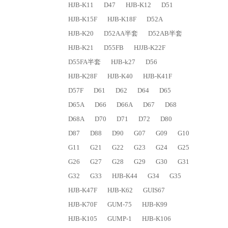
HJB-K11
D47
HJB-K12
D51
HJB-K15F
HJB-K18F
D52A
HJB-K20
D52AA半套
D52AB半套
HJB-K21
D55FB
HJJB-K22F
D55FA半套
HJB-k27
D56
HJB-K28F
HJB-K40
HJB-K41F
D57F
D61
D62
D64
D65
D65A
D66
D66A
D67
D68
D68A
D70
D71
D72
D80
D87
D88
D90
G07
G09
G10
G11
G21
G22
G23
G24
G25
G26
G27
G28
G29
G30
G31
G32
G33
HJB-K44
G34
G35
HJB-K47F
HJB-K62
GUIS67
HJB-K70F
GUM-75
HJB-K99
HJB-K105
GUMP-1
HJB-K106