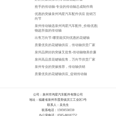
抢手的传动轴-专业的传动轴总成制作商
优惠的突缘泉州鸿星汽车配件供应 批销万
向节
泉州传动轴选泉州鸿星汽车配件_价格优惠|
物超所值的传动轴
出售万向节-哪里能买到优惠的花键轴
质量优良的花键轴供应，传动轴供货厂家
泉州品牌好的突缘叉批售-传动轴物美价廉
泉州高品质花键轴批售，万向节供货厂家
泉州专业的突缘推荐，传动轴供销
质量优良的花键轴供应_促销传动轴
公司：泉州市鸿星汽车配件有限公司
地址：福建省泉州市霞美镇滨江工业区3号
联系人：吴先生
联系电话：15959558559
办公室电话：0595-88182752