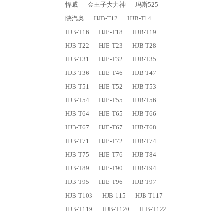
悍威
金王子大力神
玛斯525
陕汽奥
HJB-T12
HJB-T14
HJB-T16
HJB-T18
HJB-T19
HJB-T22
HJB-T23
HJB-T28
HJB-T31
HJB-T32
HJB-T35
HJB-T36
HJB-T46
HJB-T47
HJB-T51
HJB-T52
HJB-T53
HJB-T54
HJB-T55
HJB-T56
HJB-T64
HJB-T65
HJB-T66
HJB-T67
HJB-T67
HJB-T68
HJB-T71
HJB-T72
HJB-T74
HJB-T75
HJB-T76
HJB-T84
HJB-T89
HJB-T90
HJB-T94
HJB-T95
HJB-T96
HJB-T97
HJB-T103
HJB-115
HJB-T117
HJB-T119
HJB-T120
HJB-T122